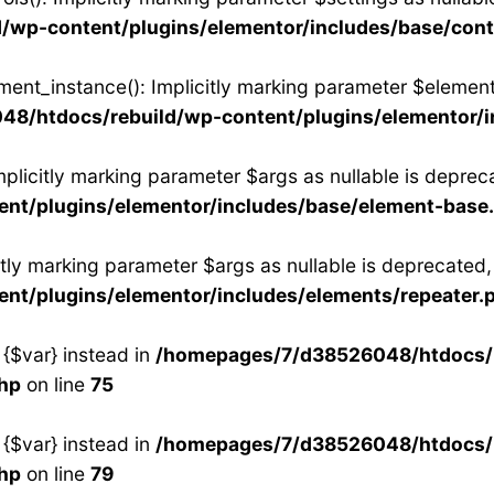
wp-content/plugins/elementor/includes/base/cont
nt_instance(): Implicitly marking parameter $element_t
8/htdocs/rebuild/wp-content/plugins/elementor/
plicitly marking parameter $args as nullable is depreca
nt/plugins/elementor/includes/base/element-base
itly marking parameter $args as nullable is deprecated, 
t/plugins/elementor/includes/elements/repeater.
 {$var} instead in
/homepages/7/d38526048/htdocs/
php
on line
75
 {$var} instead in
/homepages/7/d38526048/htdocs/
php
on line
79